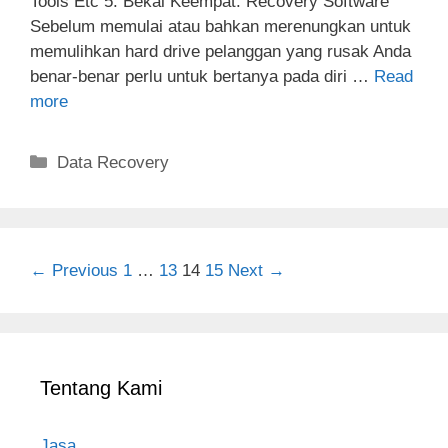
Tools Etc 5. Bekal Keempat: Recovery Software
Sebelum memulai atau bahkan merenungkan untuk
memulihkan hard drive pelanggan yang rusak Anda
benar-benar perlu untuk bertanya pada diri …
Read
more
Categories
Data Recovery
Post
← Previous
1
…
13
14
15
Next →
navigation
Tentang Kami
Jasa